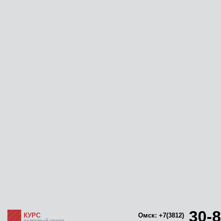
30-8
КУРС
Омск: +7(3812)
кадровый центр