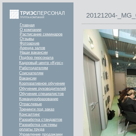
ТРИЭС
ПЕРСОНАЛ
20121204-_MG_
ГРУППА КОМПАНИЙ
Главная
О компании
Расписание семинаров
Отзывы
Фотоархив
Аренда залов
Наши вакансии
Подбор персонала
Кадровый центр «Курс»
Работодателям
Соискателям
Вакансии
Корпоративное обучение
Обучение руководителей
Обучение специалистов
Командообразование
Отраслевые
Тренинги под заказ
Консалтинг
Разработка стандартов
Разработка системы
оплаты труда
Управление продажами