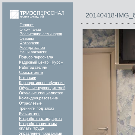
ТРИЭС
ПЕРСОНАЛ
20140418-IMG_
ГРУППА КОМПАНИЙ
Главная
О компании
Расписание семинаров
Отзывы
Фотоархив
Аренда залов
Наши вакансии
Подбор персонала
Кадровый центр «Курс»
Работодателям
Соискателям
Вакансии
Корпоративное обучение
Обучение руководителей
Обучение специалистов
Командообразование
Отраслевые
Тренинги под заказ
Консалтинг
Разработка стандартов
Разработка системы
оплаты труда
Управление продажами