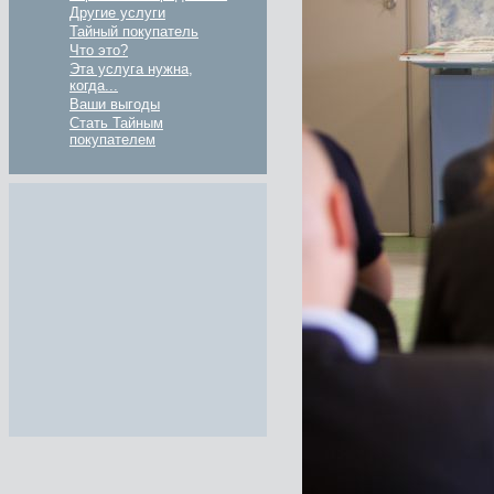
Другие услуги
Тайный покупатель
Что это?
Эта услуга нужна,
когда...
Ваши выгоды
Стать Тайным
покупателем