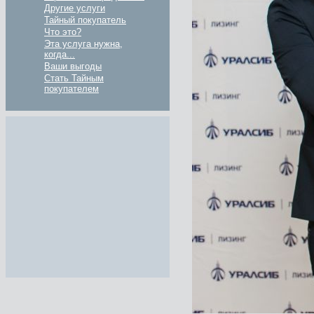
Другие услуги
Тайный покупатель
Что это?
Эта услуга нужна,
когда...
Ваши выгоды
Стать Тайным
покупателем