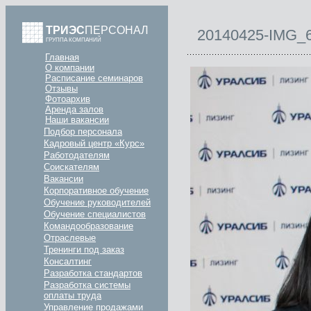
ТРИЭС
ПЕРСОНАЛ
20140425-IMG_
ГРУППА КОМПАНИЙ
Главная
О компании
Расписание семинаров
Отзывы
Фотоархив
Аренда залов
Наши вакансии
Подбор персонала
Кадровый центр «Курс»
Работодателям
Соискателям
Вакансии
Корпоративное обучение
Обучение руководителей
Обучение специалистов
Командообразование
Отраслевые
Тренинги под заказ
Консалтинг
Разработка стандартов
Разработка системы
оплаты труда
Управление продажами