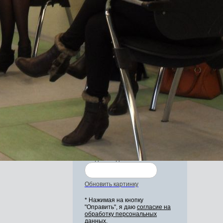
Задайте свой вопрос
нашим специалистам
*
Введите ваше Ф.И.О.
*
Ваш email
*
Ваш вопрос
Введите код:
Обновить картинку
* Нажимая на кнопку
"Оправить", я даю
согласие на
обработку персональных
данных.