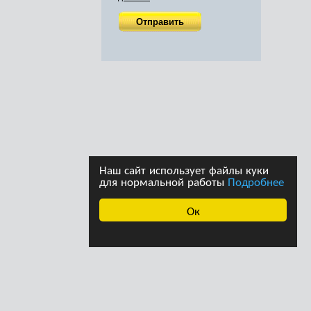
Наш сайт использует файлы куки
для нормальной работы
Подробнее
Ок
ава принадлежат
Дизайн студии дизайна
страции сайта. При
«Ферма»
щении информации с