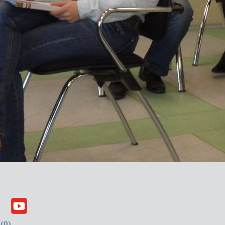
(
0
)