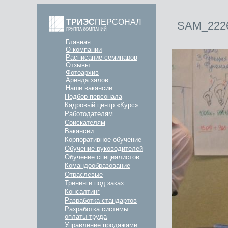
ТРИЭС
ПЕРСОНАЛ
SAM_222
ГРУППА КОМПАНИЙ
Главная
О компании
Расписание семинаров
Отзывы
Фотоархив
Аренда залов
Наши вакансии
Подбор персонала
Кадровый центр «Курс»
Работодателям
Соискателям
Вакансии
Корпоративное обучение
Обучение руководителей
Обучение специалистов
Командообразование
Отраслевые
Тренинги под заказ
Консалтинг
Разработка стандартов
Разработка системы
оплаты труда
Управление продажами