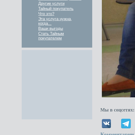
Другие услуги
Тайный покупатель
Что это?
Эта услуга нужна,
когда...
Ваши выгоды
Стать Тайным
покупателем
Мы в соцсетях:
Комментарии 