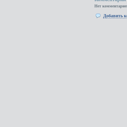
Нет комментарие
Добавить 
КУРС
Омск: +7(3812)
кадровый центр