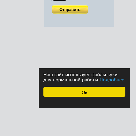
Наш сайт использует файлы куки
для нормальной работы
Подробнее
Ок
ава принадлежат
Дизайн студии дизайна
страции сайта. При
«Ферма»
щении информации с