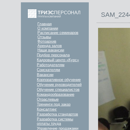
ТРИЭС
ПЕРСОНАЛ
SAM_224
ГРУППА КОМПАНИЙ
Главная
О компании
Расписание семинаров
Отзывы
Фотоархив
Аренда залов
Наши вакансии
Подбор персонала
Кадровый центр «Курс»
Работодателям
Соискателям
Вакансии
Корпоративное обучение
Обучение руководителей
Обучение специалистов
Командообразование
Отраслевые
Тренинги под заказ
Консалтинг
Разработка стандартов
Разработка системы
оплаты труда
Управление продажами