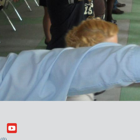
(
0
)