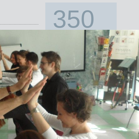
350
компаниям помогли с
подбором персонала
с 1996 года!
Наши клиенты