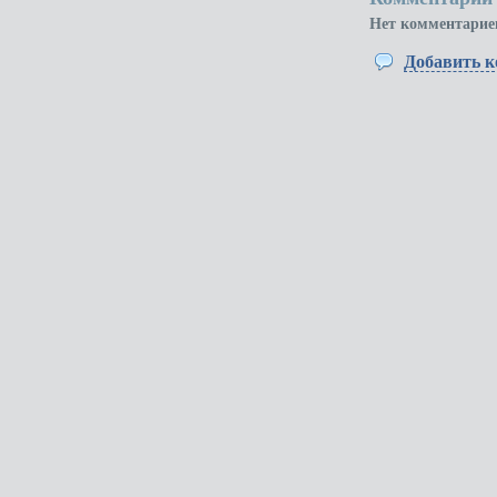
Нет комментарие
Добавить 
КУРС
Омск: +7(3812)
кадровый центр