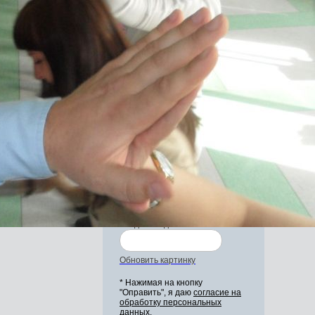
Задайте свой вопрос
нашим специалистам
*
Введите ваше Ф.И.О.
*
Ваш email
*
Ваш вопрос
Введите код:
Обновить картинку
* Нажимая на кнопку
"Оправить", я даю
согласие на
обработку персональных
данных.