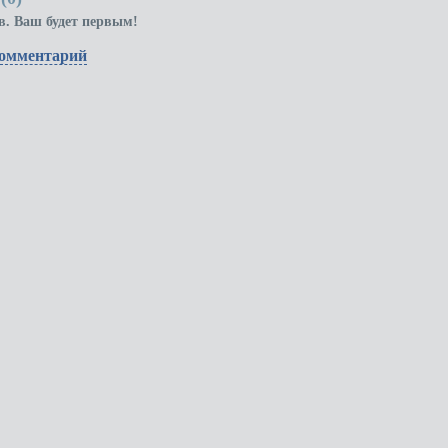
в. Ваш будет первым!
комментарий
30-80-44
tries-personal-mh
Все пр
админи
разме