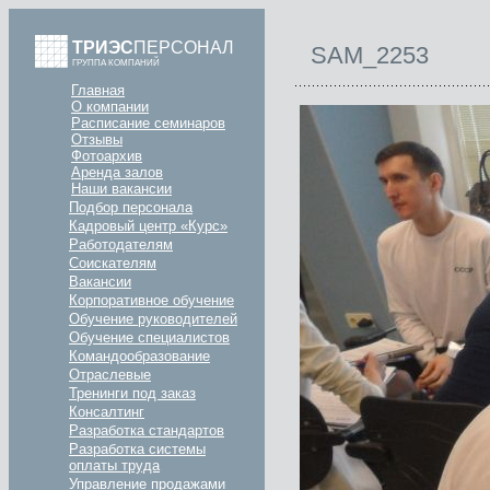
ТРИЭС
ПЕРСОНАЛ
SAM_2253
ГРУППА КОМПАНИЙ
Главная
О компании
Расписание семинаров
Отзывы
Фотоархив
Аренда залов
Наши вакансии
Подбор персонала
Кадровый центр «Курс»
Работодателям
Соискателям
Вакансии
Корпоративное обучение
Обучение руководителей
Обучение специалистов
Командообразование
Отраслевые
Тренинги под заказ
Консалтинг
Разработка стандартов
Разработка системы
оплаты труда
Управление продажами