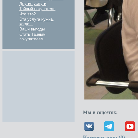
Другие услуги
Тайный покупатель
Что это?
Эта услуга нужна,
когда...
Ваши выгоды
Стать Тайным
покупателем
Мы в соцсетях:
Комментарии (
0
)