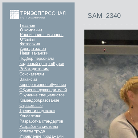
ТРИЭС
ПЕРСОНАЛ
SAM_2340
ГРУППА КОМПАНИЙ
Главная
О компании
Расписание семинаров
Отзывы
Фотоархив
Аренда залов
Наши вакансии
Подбор персонала
Кадровый центр «Курс»
Работодателям
Соискателям
Вакансии
Корпоративное обучение
Обучение руководителей
Обучение специалистов
Командообразование
Отраслевые
Тренинги под заказ
Консалтинг
Разработка стандартов
Разработка системы
оплаты труда
Управление продажами