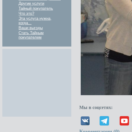
Другие услуги
Тайный покупатель
Что это?
Эта услуга нужна,
когда...
Ваши выгоды
Стать Тайным
покупателем
Мы в соцсетях:
Комментарии (
0
)