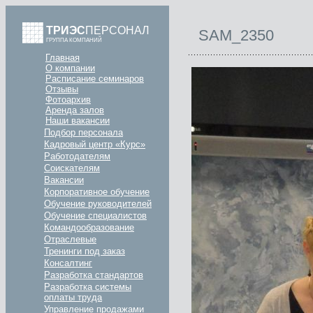
ТРИЭС
ПЕРСОНАЛ
SAM_2350
ГРУППА КОМПАНИЙ
Главная
О компании
Расписание семинаров
Отзывы
Фотоархив
Аренда залов
Наши вакансии
Подбор персонала
Кадровый центр «Курс»
Работодателям
Соискателям
Вакансии
Корпоративное обучение
Обучение руководителей
Обучение специалистов
Командообразование
Отраслевые
Тренинги под заказ
Консалтинг
Разработка стандартов
Разработка системы
оплаты труда
Управление продажами