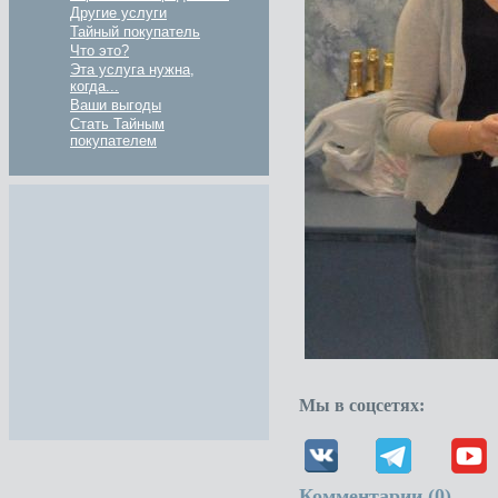
Другие услуги
Тайный покупатель
Что это?
Эта услуга нужна,
когда...
Ваши выгоды
Стать Тайным
покупателем
Мы в соцсетях:
Комментарии (
0
)