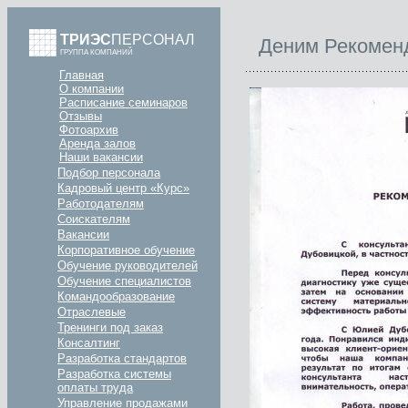
ТРИЭС
ПЕРСОНАЛ
Деним Рекомен
ГРУППА КОМПАНИЙ
Главная
О компании
Расписание семинаров
Отзывы
Фотоархив
Аренда залов
Наши вакансии
Подбор персонала
Кадровый центр «Курс»
Работодателям
Соискателям
Вакансии
Корпоративное обучение
Обучение руководителей
Обучение специалистов
Командообразование
Отраслевые
Тренинги под заказ
Консалтинг
Разработка стандартов
Разработка системы
оплаты труда
Управление продажами