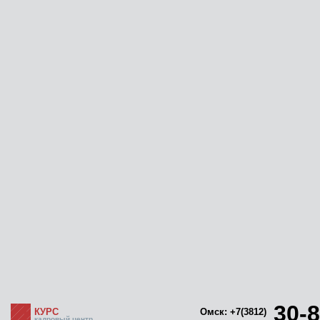
30-8
КУРС
Омск: +7(3812)
кадровый центр