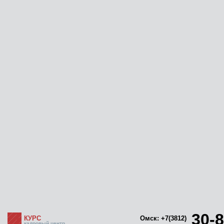
30-8
КУРС
Омск: +7(3812)
кадровый центр