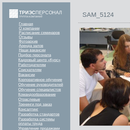
ТРИЭС
ПЕРСОНАЛ
SAM_5124
ГРУППА КОМПАНИЙ
Главная
О компании
Расписание семинаров
Отзывы
Фотоархив
Аренда залов
Наши вакансии
Подбор персонала
Кадровый центр «Курс»
Работодателям
Соискателям
Вакансии
Корпоративное обучение
Обучение руководителей
Обучение специалистов
Командообразование
Отраслевые
Тренинги под заказ
Консалтинг
Разработка стандартов
Разработка системы
оплаты труда
Управление продажами