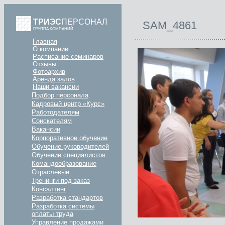
ТРИЭС
ПЕРСОНАЛ
SAM_4861
ГРУППА КОМПАНИЙ
Главная
О компании
Расписание семинаров
Отзывы
Фотоархив
Аренда залов
Наши вакансии
Подбор персонала
Кадровый центр «Курс»
Работодателям
Соискателям
Вакансии
Корпоративное обучение
Обучение руководителей
Обучение специалистов
Командообразование
Отраслевые
Тренинги под заказ
Консалтинг
Разработка стандартов
Разработка системы
оплаты труда
Управление продажами