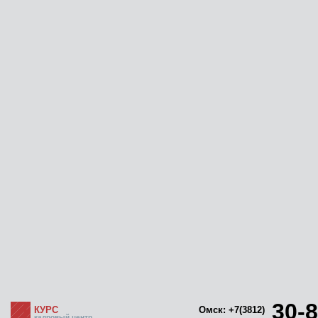
30-8
КУРС
Омск: +7(3812)
кадровый центр