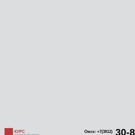
30-8
КУРС
Омск: +7(3812)
кадровый центр