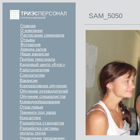
ТРИЭС
ПЕРСОНАЛ
SAM_5050
ГРУППА КОМПАНИЙ
Главная
О компании
Расписание семинаров
Отзывы
Фотоархив
Аренда залов
Наши вакансии
Подбор персонала
Кадровый центр «Курс»
Работодателям
Соискателям
Вакансии
Корпоративное обучение
Обучение руководителей
Обучение специалистов
Командообразование
Отраслевые
Тренинги под заказ
Консалтинг
Разработка стандартов
Разработка системы
оплаты труда
Управление продажами