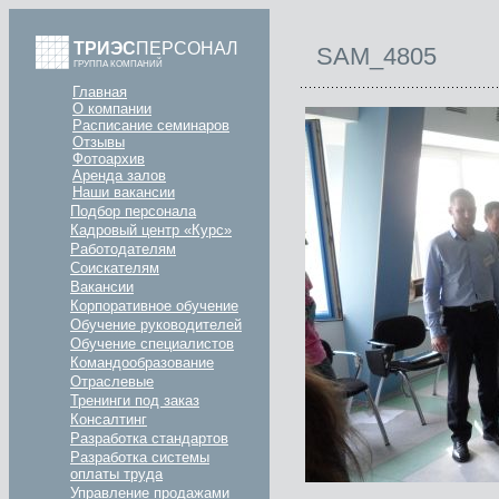
ТРИЭС
ПЕРСОНАЛ
SAM_4805
ГРУППА КОМПАНИЙ
Главная
О компании
Расписание семинаров
Отзывы
Фотоархив
Аренда залов
Наши вакансии
Подбор персонала
Кадровый центр «Курс»
Работодателям
Соискателям
Вакансии
Корпоративное обучение
Обучение руководителей
Обучение специалистов
Командообразование
Отраслевые
Тренинги под заказ
Консалтинг
Разработка стандартов
Разработка системы
оплаты труда
Управление продажами