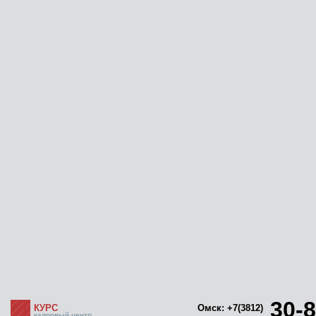
30-8
КУРС
Омск: +7(3812)
кадровый центр