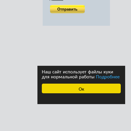
Наш сайт использует файлы куки
для нормальной работы
Подробнее
Ок
ава принадлежат
Дизайн студии дизайна
страции сайта. При
«Ферма»
щении информации с