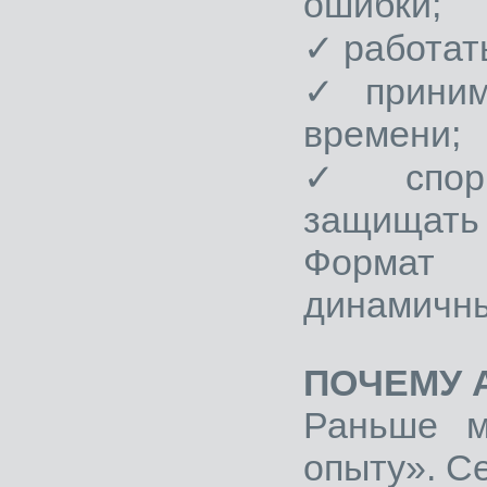
ошибки;
✓ работат
✓ приним
времени;
✓ спори
защищать
Формат м
динамичны
ПОЧЕМУ 
Раньше м
опыту». Се