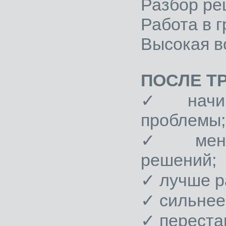
Разбор ре
Работа в г
Высокая в
ПОСЛЕ Т
✓ начин
проблемы;
✓ меньш
решений;
✓ лучше р
✓ сильнее
✓ переста