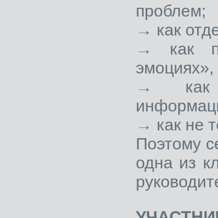
проблем;
→ как отд
→ как п
эмоциях»,
→ как 
информац
→ как не т
Поэтому с
одна из к
руководит
УЧАСТНИ