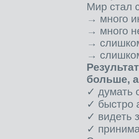
Мир стал 
→ много и
→ много н
→ слишком
→ слишком
Результа
больше, а 
✓ думать 
✓ быстро 
✓ видеть 
✓ принима