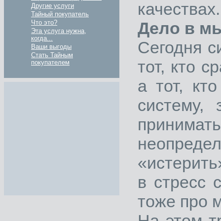
качествах.
Другие услуги
Тайный покупатель
Дело в м
Что это?
Эта услуга нужна,
когда...
Сегодня с
Ваши выгоды
Стать Тайным
тот, кто с
покупателем
а тот, кт
систему,
принима
неопред
«истерить»
в стресс 
тоже про 
На этом т