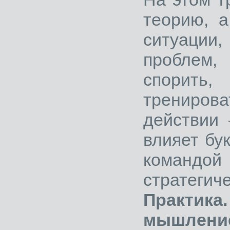
теорию, а
ситуаци
проблем
спорить
трениров
действии 
влияет бу
команд
стратегич
Практик
мышление