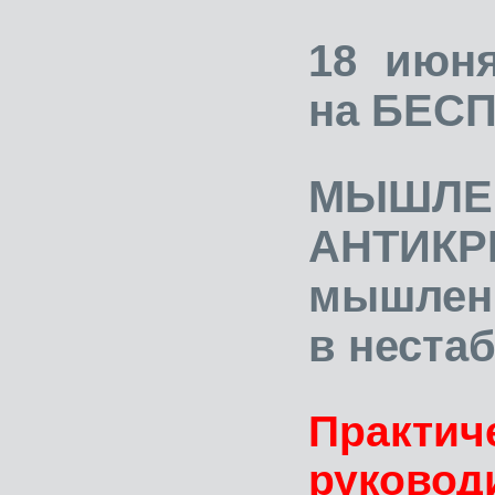
18 июня
на БЕСП
МЫШЛЕН
АНТИК
мышлени
в неста
Практиче
руков