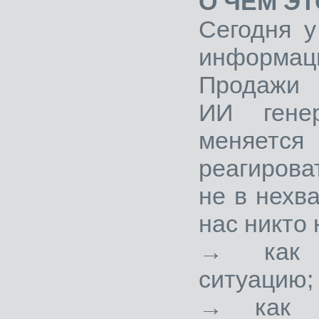
О ЧЁМ ЭТ
Сегодня у
информаци
Продажи с
ИИ гене
меняетс
реагирова
не в нехва
нас никто 
→ как п
ситуацию;
→ как в