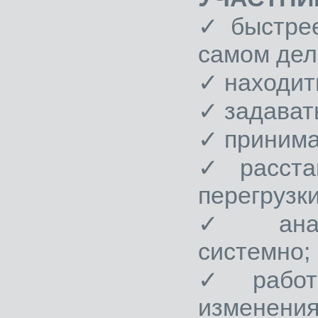
✓ быстрее
самом дел
✓ находит
✓ задават
✓ принима
✓ расста
перегрузки
✓ анали
системно;
✓ работа
изменения