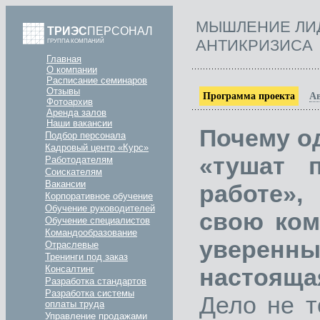
МЫШЛЕНИЕ ЛИ
ТРИЭС
ПЕРСОНАЛ
АНТИКРИЗИСА
ГРУППА КОМПАНИЙ
Главная
О компании
Расписание семинаров
Отзывы
Программа проекта
А
Фотоархив
Аренда залов
Наши вакансии
Почему о
Подбор персонала
Кадровый центр «Курс»
«тушат 
Работодателям
Соискателям
Вакансии
работе»,
Корпоративное обучение
Обучение руководителей
свою ком
Обучение специалистов
Командообразование
уверенны
Отраслевые
Тренинги под заказ
настояща
Консалтинг
Разработка стандартов
Разработка системы
Дело не т
оплаты труда
Управление продажами