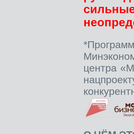
сильны
неопред
*Програ
Минэконо
центра «М
нацпро
конкурент