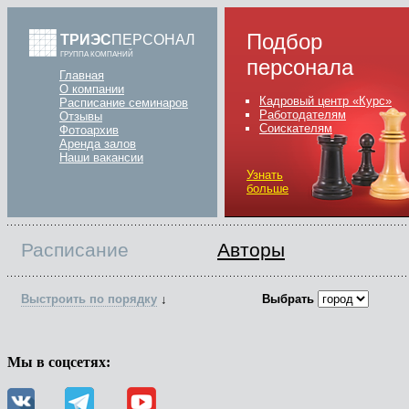
Подбор
ТРИЭС
ПЕРСОНАЛ
ГРУППА КОМПАНИЙ
персонала
Главная
О компании
Кадровый центр «Курс»
Расписание семинаров
Работодателям
Отзывы
Соискателям
Фотоархив
Аренда залов
Наши вакансии
Узнать
больше
Расписание
Авторы
Выстроить по порядку
↓
Выбрать
Мы в соцсетях: