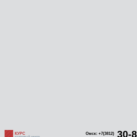
30-8
КУРС
Омск: +7(3812)
кадровый центр