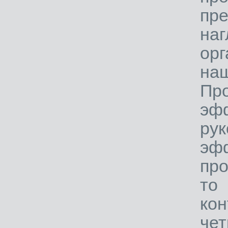
пре
наг
орг
наш
Пр
эфф
ру
эф
про
то
кон
чет