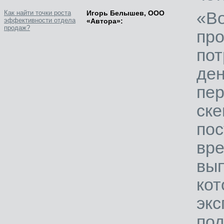
«В
Как найти точки роста
Игорь Белышев, ООО
эффективности отдела
«Автора»:
продаж?
пр
пот
де
пе
ске
по
вр
вы
эк
по