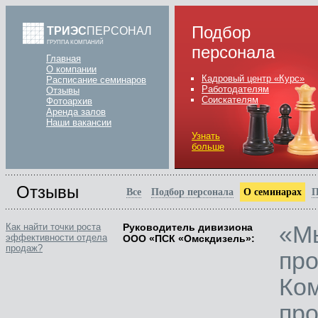
Подбор
ТРИЭС
ПЕРСОНАЛ
ГРУППА КОМПАНИЙ
персонала
Главная
О компании
Кадровый центр «Курс»
Расписание семинаров
Работодателям
Отзывы
Соискателям
Фотоархив
Аренда залов
Наши вакансии
Узнать
больше
Отзывы
Все
Подбор персонала
О семинарах
П
«М
Как найти точки роста
Руководитель дивизиона
эффективности отдела
ООО «ПСК «Омскдизель»:
продаж?
пр
Ко
пр