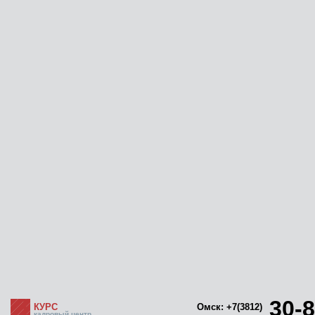
30-8
КУРС
Омск: +7(3812)
кадровый центр