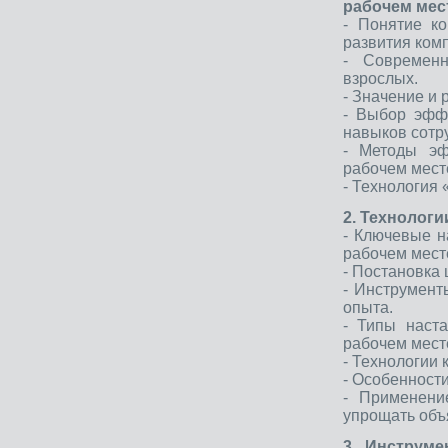
рабочем мес
- Понятие к
развития ком
- Современн
взрослых.
- Значение и 
- Выбор эфф
навыков сотр
- Методы эф
рабочем мест
- Технология 
2. Технологи
- Ключевые н
рабочем мест
- Постановка
- Инструмент
опыта.
- Типы наста
рабочем мест
- Технологии 
- Особенност
- Применени
упрощать объ
3. Инструме