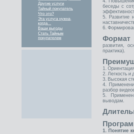
4. Повышени
Другие услуги
беседы с со
Тайный покупатель
эффективност
Что это?
5. Развитие
Эта услуга нужна,
наставничест
когда...
6. Формирова
Ваши выгоды
Стать Тайным
Формат
покупателем
развития, о
практика).
Преимущ
1. Ориентаци
2. Легкость 
3. Высокая ст
4. Применени
разбор видео
5. Применен
выводам.
Длитель
Програм
1. Понятие 