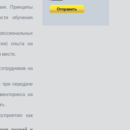
ния. Принципы
сти обучения
фессиональных
тия) опыта на
 месте.
сотрудников на
в при передаче
 менторинга на
У».
сприятия: как
ние знаний и