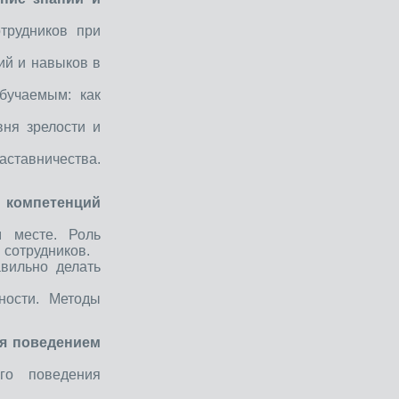
трудников при
ий и навыков в
бучаемым: как
вня зрелости и
аставничества.
 компетенций
м месте. Роль
 сотрудников.
авильно делать
ности. Методы
ия поведением
го поведения