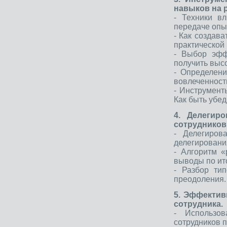
навыков на 
- Техники в
передаче опы
- Как создав
практической 
- Выбор эфф
получить высо
- Определени
вовлеченност
- Инструмент
Как быть убе
4. Делегир
сотрудников
- Делегиров
делегировани
- Алгоритм «
выводы по ит
- Разбор ти
преодоления.
5. Эффектив
сотрудника.
- Использо
сотрудников п