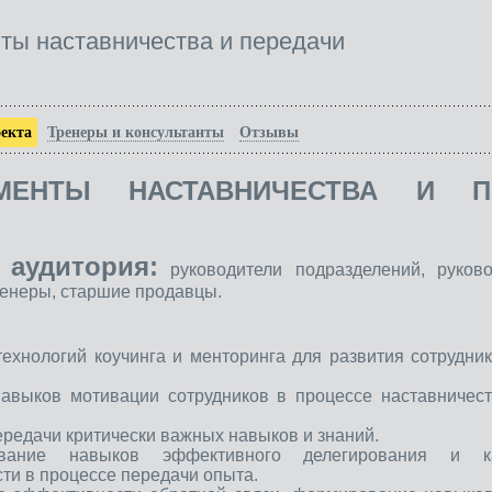
ты наставничества и передачи
екта
Тренеры и консультанты
Отзывы
УМЕНТЫ НАСТАВНИЧЕСТВА И П
 аудитория:
руководители подразделений, руково
ренеры, старшие продавцы.
технологий коучинга и менторинга для развития сотрудни
навыков мотивации сотрудников в процессе наставничес
ередачи критически важных навыков и знаний.
вание навыков эффективного делегирования и ка
сти в процессе передачи опыта.