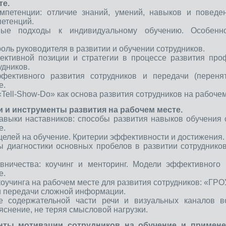
те.
омпетенции: отличие знаний, умений, навыков и поведе
петенций.
ые подходы к индивидуальному обучению. Особенно
роль руководителя в развитии и обучении сотрудников.
ективной позиции и стратегии в процессе развития про
удников.
фективного развития сотрудников и передачи (переня
е.
«Tell-Show-Do» как основа развития сотрудников на рабочем
и и инструменты развития на рабочем месте.
авыки наставников: способы развития навыков обучения 
е.
 целей на обучение. Критерии эффективности и достижения.
ы диагностики основных пробелов в развитии сотруднико
вничества: коучинг и менторинг. Модели эффективного
е.
коучинга на рабочем месте для развития сотрудников: «ГРО
и передачи сложной информации.
е содержательной части речи и визуальных каналов во
яснение, не теряя смысловой нагрузки.
нты мотивации сотрудников на обучение и примене