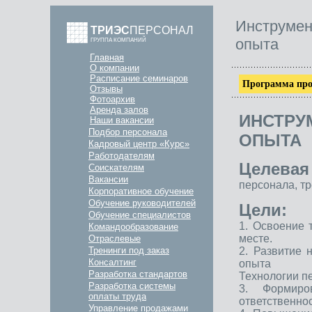
Инструмен
ТРИЭС
ПЕРСОНАЛ
опыта
ГРУППА КОМПАНИЙ
Главная
О компании
Расписание семинаров
Программа про
Отзывы
Фотоархив
Аренда залов
ИНСТР
Наши вакансии
Подбор персонала
ОПЫТА
Кадровый центр «Курс»
Работодателям
Целевая
Соискателям
Вакансии
персонала, т
Корпоративное обучение
Обучение руководителей
Цели:
Обучение специалистов
1. Освоение 
Командообразование
месте.
Отраслевые
2. Развитие 
Тренинги под заказ
Консалтинг
опыта
Разработка стандартов
Технологии п
Разработка системы
3. Формиро
оплаты труда
ответственно
Управление продажами