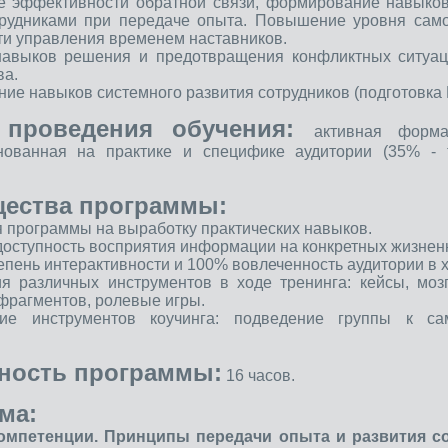
е эффективности обратной связи, формирование навыко
трудниками при передаче опыта.
Повышение уровня само
и управления временем наставников.
 навыков решения и предотвращения конфликтных ситуац
ва.
ние навыков системного развития сотрудников (подготовка
 проведения обучения:
активная форм
снованная на практике и специфике аудитории (35% - 
ества программы:
я программы на выработку практических навыков.
и доступность восприятия информации на конкретных жизне
епень интерактивности и 100% вовлеченность аудитории в 
я различных инструментов в ходе тренинга: кейсы, мо
фрагментов, ролевые игры.
ие инструментов коучинга: подведение группы к са
ность программы:
16 часов.
ма:
компетенции. Принципы передачи опыта и развития с