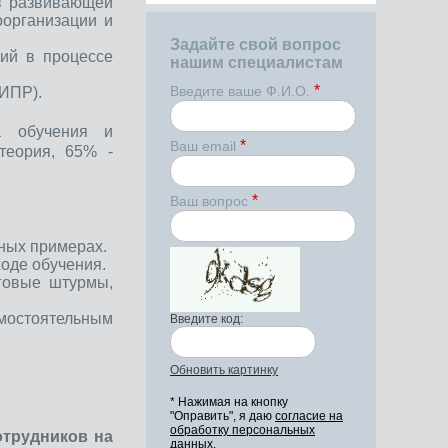
в развивающей
организации и
Задайте свой вопрос
ий в процессе
нашим специалистам
*
Введите ваше Ф.И.О.
 ИПР).
а обучения и
*
Ваш email
теория, 65% -
*
Ваш вопрос
нных примерах.
ходе обучения.
зговые штурмы,
мостоятельным
Введите код:
Обновить картинку
* Нажимая на кнопку
"Оправить", я даю
согласие на
обработку персональных
отрудников на
данных.