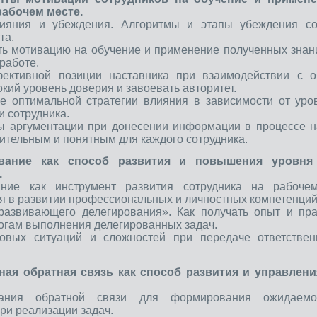
рабочем месте.
лияния и убеждения. Алгоритмы и этапы убеждения со
та.
ать мотивацию на обучение и применение полученных знан
работе.
ективной позиции наставника при взаимодействии с о
кий уровень доверия и завоевать авторитет.
е оптимальной стратегии влияния в зависимости от уро
и сотрудника.
ы аргументации при донесении информации в процессе н
дительным и понятным для каждого сотрудника.
ование как способ развития и повышения уровня
.
ание как инструмент развития сотрудника на рабоче
я в развитии профессиональных и личностных компетенций
развивающего делегирования». Как получать опыт и пр
огам выполнения делегированных задач.
повых ситуаций и сложностей при передаче ответствен
ная обратная связь как способ развития и управлен
вания обратной связи для формирования ожидаемо
ри реализации задач.